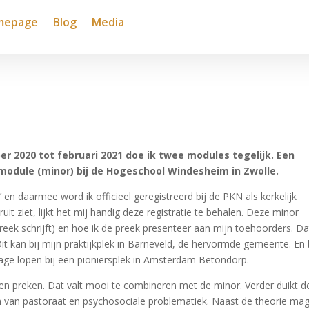
mepage
Blog
Media
er 2020 tot februari 2021 doe ik twee modules tegelijk. Een
 module (minor) bij de Hogeschool Windesheim in Zwolle.
 en daarmee word ik officieel geregistreerd bij de PKN als kerkelijk
t ziet, lijkt het mij handig deze registratie te behalen. Deze minor
reek schrijft) en hoe ik de preek presenteer aan mijn toehoorders. Da
t kan bij mijn praktijkplek in Barneveld, de hervormde gemeente. En 
stage lopen bij een pioniersplek in Amsterdam Betondorp.
n preken. Dat valt mooi te combineren met de minor. Verder duikt d
n van pastoraat en psychosociale problematiek. Naast de theorie mag