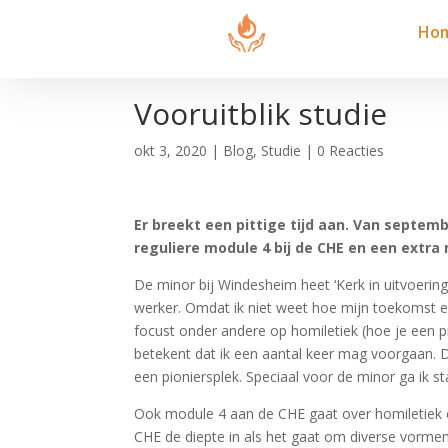
Ho
Vooruitblik studie
okt 3, 2020
|
Blog
,
Studie
|
0 Reacties
Er breekt een pittige tijd aan. Van septemb
reguliere module 4 bij de CHE en een extra
De minor bij Windesheim heet ‘Kerk in uitvoering’
werker. Omdat ik niet weet hoe mijn toekomst erui
focust onder andere op homiletiek (hoe je een p
betekent dat ik een aantal keer mag voorgaan. Di
een pioniersplek. Speciaal voor de minor ga ik 
Ook module 4 aan de CHE gaat over homiletiek e
CHE de diepte in als het gaat om diverse vorme