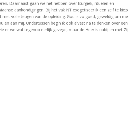
oeren. Daarnaast gaan we het hebben over liturgiek, rituelen en
aanse aankondigingen. Bij het vak NT exegetiseer ik een zelf te kie
iet met volle teugen van de opleiding. God is zo goed, geweldig om m
jou en aan mij. Ondertussen begin ik ook alvast na te denken over een
zie er we wat tegenop eerlijk gezegd, maar de Heer is nabij en met Zi