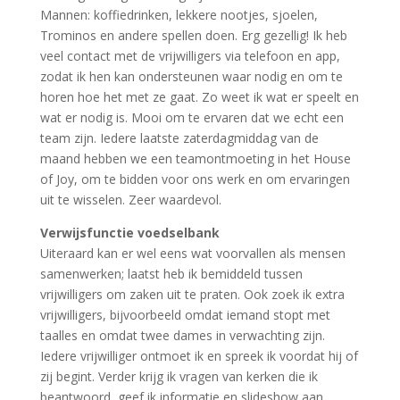
Mannen: koffiedrinken, lekkere nootjes, sjoelen,
Trominos en andere spellen doen. Erg gezellig! Ik heb
veel contact met de vrijwilligers via telefoon en app,
zodat ik hen kan ondersteunen waar nodig en om te
horen hoe het met ze gaat. Zo weet ik wat er speelt en
wat er nodig is. Mooi om te ervaren dat we echt een
team zijn. Iedere laatste zaterdagmiddag van de
maand hebben we een teamontmoeting in het House
of Joy, om te bidden voor ons werk en om ervaringen
uit te wisselen. Zeer waardevol.
Verwijsfunctie voedselbank
Uiteraard kan er wel eens wat voorvallen als mensen
samenwerken; laatst heb ik bemiddeld tussen
vrijwilligers om zaken uit te praten. Ook zoek ik extra
vrijwilligers, bijvoorbeeld omdat iemand stopt met
taalles en omdat twee dames in verwachting zijn.
Iedere vrijwilliger ontmoet ik en spreek ik voordat hij of
zij begint. Verder krijg ik vragen van kerken die ik
beantwoord, geef ik informatie en slideshow aan