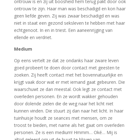
ontrouw is en zij uit boosheid hem terug pakt door ook
ontrouw te zijn. Haar man was beschadigd en kon haar
geen liefde geven. Zij was zwaar beschadigd en was
niet in staat een gezond seksleven te hebben met haar
echtgenoot. In en in triest. Een aaneenrijging van
ellende en verdriet.
Medium
Op eens vertelt ze dat ze ondanks haar zware leven
goed probeert te doen door contact met geesten te
zoeken. Zij heeft contact met het bovennatuurlijke en
krijgt vaak door wat er met iemand gaat gebeuren. Die
waarschuwt ze dan meestal. Ook legt ze contact met
overleden personen. En ze wordt wakker gehouden
door dolende zielen die de weg naar het licht niet
kunnen vinden. Die stuurt zij dan naar het licht. In haar
tuinhuisje houdt ze seances met mensen, om ze
troost te bieden, met name als het gaat om overleden
personen. Ze is een medium! Hmmm… Oké… Mij is
altijd geleerd om uit de buurt te blijven van