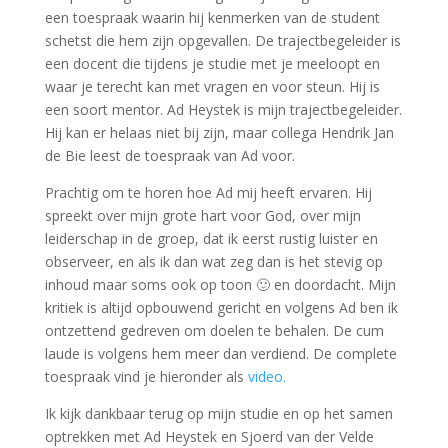
een toespraak waarin hij kenmerken van de student
schetst die hem zijn opgevallen. De trajectbegeleider is
een docent die tijdens je studie met je meeloopt en
waar je terecht kan met vragen en voor steun. Hij is
een soort mentor. Ad Heystek is mijn trajectbegeleider.
Hij kan er helaas niet bij zijn, maar collega Hendrik Jan
de Bie leest de toespraak van Ad voor.
Prachtig om te horen hoe Ad mij heeft ervaren. Hij
spreekt over mijn grote hart voor God, over mijn
leiderschap in de groep, dat ik eerst rustig luister en
observeer, en als ik dan wat zeg dan is het stevig op
inhoud maar soms ook op toon 🙂 en doordacht. Mijn
kritiek is altijd opbouwend gericht en volgens Ad ben ik
ontzettend gedreven om doelen te behalen. De cum
laude is volgens hem meer dan verdiend. De complete
toespraak vind je hieronder als
video.
Ik kijk dankbaar terug op mijn studie en op het samen
optrekken met Ad Heystek en Sjoerd van der Velde